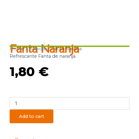
Fanta Naranja
Home
/
Bebidas
/ Fanta Naranja
Refrescante Fanta de naranja.
1,80
€
Fanta
Naranja
quantity
Add to cart