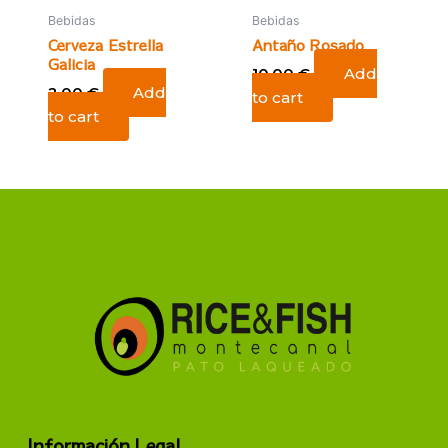
Bebidas
Bebidas
Cerveza Estrella
Antaño Rosado
Galicia
10,00
€
Add
2,00
€
Add
to cart
to cart
Información Legal