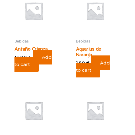
Bebidas
Bebidas
Antaño Crianza
Aquarius de
Naranja
13,00
€
Add
1,80
€
Add
to cart
to cart