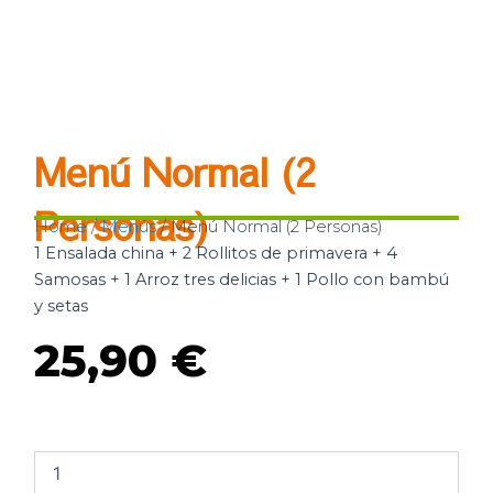
Menú Normal (2
Personas)
Home
/
Menús
/ Menú Normal (2 Personas)
1 Ensalada china + 2 Rollitos de primavera + 4
Samosas + 1 Arroz tres delicias + 1 Pollo con bambú
y setas
25,90
€
Menú
Normal