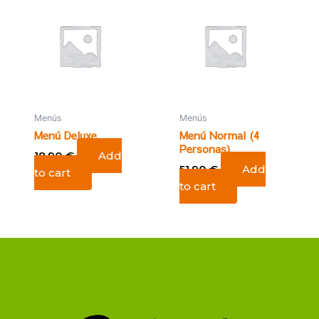
Menús
Menús
Menú Deluxe
Menú Normal (4
Personas)
18,90
€
Add
51,90
€
Add
to cart
to cart