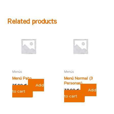
Related products
Menús
Menús
Menú Pato
Menú Normal (3
Personas)
25,90
€
Add
38,90
€
Add
to cart
to cart