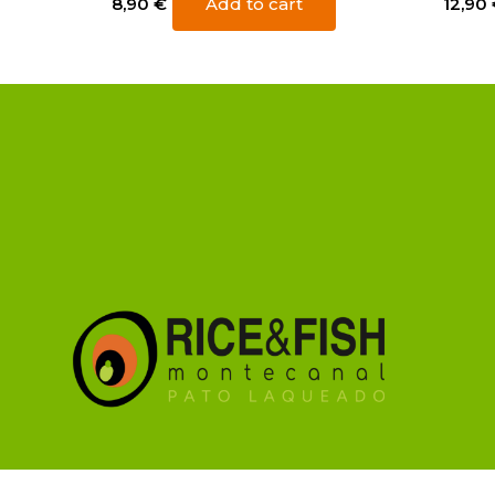
8,90
€
Add to cart
12,90