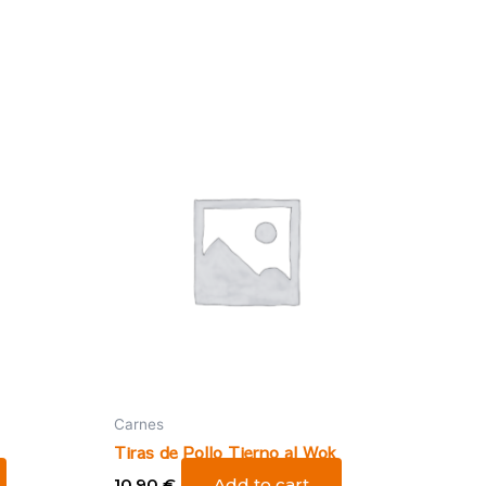
Carnes
Tiras de Pollo Tierno al Wok
10,90
€
Add to cart