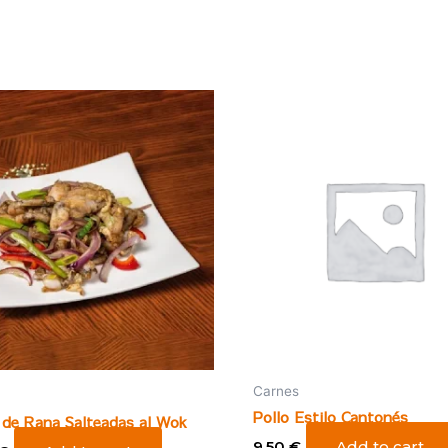
Carnes
Pollo Estilo Cantonés
de Rana Salteadas al Wok
9,50
€
Add to cart