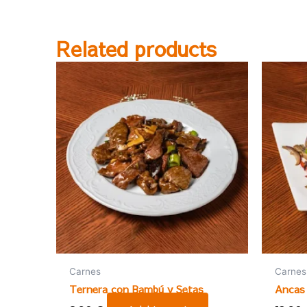
Related products
Carnes
Carnes
Ternera con Bambú y Setas
Ancas 