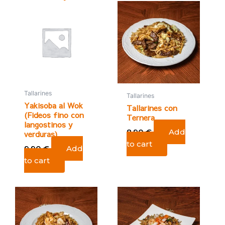
Tallarines
Tallarines
Yakisoba al Wok
Tallarines con
(Fideos fino con
Ternera
langostinos y
8,90
€
Add
verduras)
to cart
9,90
€
Add
to cart