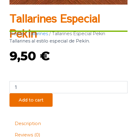
Tallarines Especial
Pekin
Home
/
Tallarines
/ Tallarines Especial Pekin
Tallarines al estilo especial de Pekín.
9,50
€
Tallarines
Especial
Pekin
Add to cart
quantity
Description
Reviews (0)