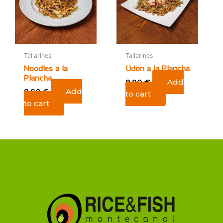
Tallarines
Tallarines
Noodles a la
Udon a la Plancha
Plancha
8,90
€
Add
8,90
€
Add
to cart
to cart