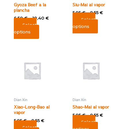
Gyoza Beef a la
Siu-Mai al vapor
plancha
5,95
€
–
9,55
€
6,50
€
–
10,40
€
Select
Select
options
options
Dian Xin
Dian Xin
Xiao-Long-Bao al
Shao-Mai al vapor
vapor
5,95
€
–
9,55
€
5,95
€
–
9,55
€
Select
Select
options